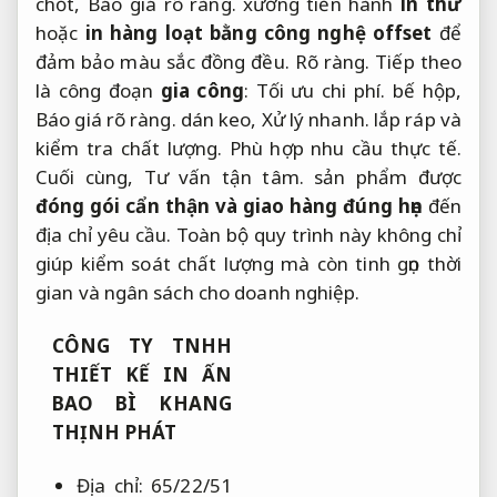
chốt,
Báo giá rõ ràng.
xưởng tiến hành
in thử
hoặc
in hàng loạt bằng công nghệ offset
để
đảm bảo màu sắc đồng đều.
Rõ ràng.
Tiếp theo
là công đoạn
gia công
:
Tối ưu chi phí.
bế hộp,
Báo giá rõ ràng.
dán keo,
Xử lý nhanh.
lắp ráp và
kiểm tra chất lượng.
Phù hợp nhu cầu thực tế.
Cuối cùng,
Tư vấn tận tâm.
sản phẩm được
đóng gói cẩn thận và giao hàng đúng hẹn
đến
địa chỉ yêu cầu. Toàn bộ quy trình này không chỉ
giúp kiểm soát chất lượng mà còn tinh gọn thời
gian và ngân sách cho doanh nghiệp.
CÔNG TY TNHH
THIẾT KẾ IN ẤN
BAO BÌ KHANG
THỊNH PHÁT
Địa chỉ: 65/22/51