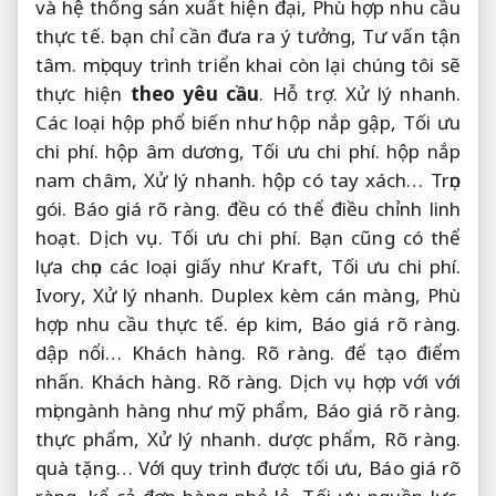
và hệ thống sản xuất hiện đại,
Phù hợp nhu cầu
thực tế.
bạn chỉ cần đưa ra ý tưởng,
Tư vấn tận
tâm.
mọi quy trình triển khai còn lại chúng tôi sẽ
thực hiện
theo yêu cầu
.
Hỗ trợ.
Xử lý nhanh.
Các loại hộp phổ biến như hộp nắp gập,
Tối ưu
chi phí.
hộp âm dương,
Tối ưu chi phí.
hộp nắp
nam châm,
Xử lý nhanh.
hộp có tay xách…
Trọn
gói.
Báo giá rõ ràng.
đều có thể điều chỉnh linh
hoạt.
Dịch vụ.
Tối ưu chi phí.
Bạn cũng có thể
lựa chọn các loại giấy như Kraft,
Tối ưu chi phí.
Ivory,
Xử lý nhanh.
Duplex kèm cán màng,
Phù
hợp nhu cầu thực tế.
ép kim,
Báo giá rõ ràng.
dập nổi…
Khách hàng.
Rõ ràng.
để tạo điểm
nhấn.
Khách hàng.
Rõ ràng.
Dịch vụ hợp với với
mọi ngành hàng như mỹ phẩm,
Báo giá rõ ràng.
thực phẩm,
Xử lý nhanh.
dược phẩm,
Rõ ràng.
quà tặng… Với quy trình được tối ưu,
Báo giá rõ