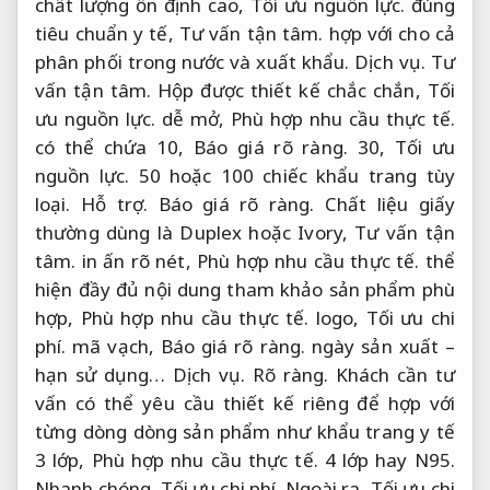
chất lượng ổn định cao,
Tối ưu nguồn lực.
đúng
tiêu chuẩn y tế,
Tư vấn tận tâm.
hợp với cho cả
phân phối trong nước và xuất khẩu.
Dịch vụ.
Tư
vấn tận tâm.
Hộp được thiết kế chắc chắn,
Tối
ưu nguồn lực.
dễ mở,
Phù hợp nhu cầu thực tế.
có thể chứa 10,
Báo giá rõ ràng.
30,
Tối ưu
nguồn lực.
50 hoặc 100 chiếc khẩu trang tùy
loại.
Hỗ trợ.
Báo giá rõ ràng.
Chất liệu giấy
thường dùng là Duplex hoặc Ivory,
Tư vấn tận
tâm.
in ấn rõ nét,
Phù hợp nhu cầu thực tế.
thể
hiện đầy đủ nội dung tham khảo sản phẩm phù
hợp,
Phù hợp nhu cầu thực tế.
logo,
Tối ưu chi
phí.
mã vạch,
Báo giá rõ ràng.
ngày sản xuất –
hạn sử dụng…
Dịch vụ.
Rõ ràng.
Khách cần tư
vấn có thể yêu cầu thiết kế riêng để hợp với
từng dòng dòng sản phẩm như khẩu trang y tế
3 lớp,
Phù hợp nhu cầu thực tế.
4 lớp hay N95.
Nhanh chóng.
Tối ưu chi phí.
Ngoài ra,
Tối ưu chi