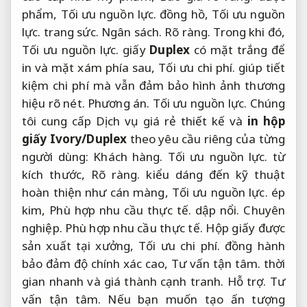
phẩm,
Tối ưu nguồn lực.
đồng hồ,
Tối ưu nguồn
lực.
trang sức.
Ngân sách.
Rõ ràng.
Trong khi đó,
Tối ưu nguồn lực.
giấy
Duplex
có mặt trắng để
in và mặt xám phía sau,
Tối ưu chi phí.
giúp tiết
kiệm chi phí mà vẫn đảm bảo hình ảnh thương
hiệu rõ nét.
Phương án.
Tối ưu nguồn lực.
Chúng
tôi cung cấp Dịch vụ giá rẻ thiết kế và
in hộp
giấy Ivory/Duplex
theo yêu cầu riêng của từng
người dùng:
Khách hàng.
Tối ưu nguồn lực.
từ
kích thước,
Rõ ràng.
kiểu dáng đến kỹ thuật
hoàn thiện như cán màng,
Tối ưu nguồn lực.
ép
kim,
Phù hợp nhu cầu thực tế.
dập nổi.
Chuyên
nghiệp.
Phù hợp nhu cầu thực tế.
Hộp giấy được
sản xuất tại xưởng,
Tối ưu chi phí.
đồng hành
bảo đảm độ chính xác cao,
Tư vấn tận tâm.
thời
gian nhanh và giá thành cạnh tranh.
Hỗ trợ.
Tư
vấn tận tâm.
Nếu bạn muốn tạo ấn tượng