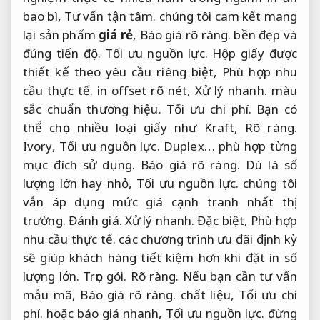
bao bì,
Tư vấn tận tâm.
chúng tôi cam kết mang
lại sản phẩm
giá rẻ
,
Báo giá rõ ràng.
bền đẹp và
đúng tiến độ.
Tối ưu nguồn lực.
Hộp giấy được
thiết kế theo yêu cầu riêng biệt,
Phù hợp nhu
cầu thực tế.
in offset rõ nét,
Xử lý nhanh.
màu
sắc chuẩn thương hiệu.
Tối ưu chi phí.
Bạn có
thể chọn nhiều loại giấy như Kraft,
Rõ ràng.
Ivory,
Tối ưu nguồn lực.
Duplex… phù hợp từng
mục đích sử dụng.
Báo giá rõ ràng.
Dù là số
lượng lớn hay nhỏ,
Tối ưu nguồn lực.
chúng tôi
vẫn áp dụng mức giá cạnh tranh nhất thị
trường.
Đánh giá.
Xử lý nhanh.
Đặc biệt,
Phù hợp
nhu cầu thực tế.
các chương trình ưu đãi định kỳ
sẽ giúp khách hàng tiết kiệm hơn khi đặt in số
lượng lớn.
Trọn gói.
Rõ ràng.
Nếu bạn cần tư vấn
mẫu mã,
Báo giá rõ ràng.
chất liệu,
Tối ưu chi
phí.
hoặc báo giá nhanh,
Tối ưu nguồn lực.
đừng