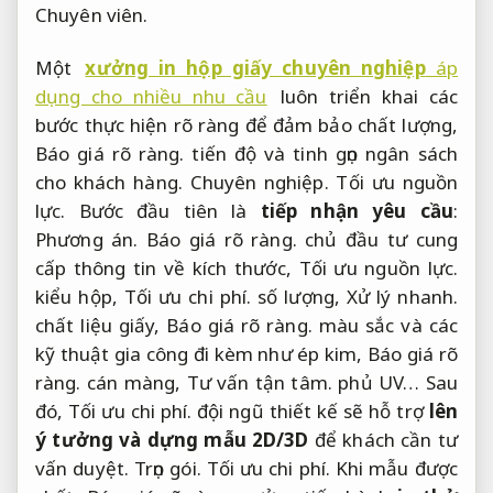
Chuyên viên.
Một
xưởng in hộp giấy chuyên nghiệp
áp
dụng cho nhiều nhu cầu
luôn triển khai các
bước thực hiện rõ ràng để đảm bảo chất lượng,
Báo giá rõ ràng.
tiến độ và tinh gọn ngân sách
cho khách hàng.
Chuyên nghiệp.
Tối ưu nguồn
lực.
Bước đầu tiên là
tiếp nhận yêu cầu
:
Phương án.
Báo giá rõ ràng.
chủ đầu tư cung
cấp thông tin về kích thước,
Tối ưu nguồn lực.
kiểu hộp,
Tối ưu chi phí.
số lượng,
Xử lý nhanh.
chất liệu giấy,
Báo giá rõ ràng.
màu sắc và các
kỹ thuật gia công đi kèm như ép kim,
Báo giá rõ
ràng.
cán màng,
Tư vấn tận tâm.
phủ UV… Sau
đó,
Tối ưu chi phí.
đội ngũ thiết kế sẽ hỗ trợ
lên
ý tưởng và dựng mẫu 2D/3D
để khách cần tư
vấn duyệt.
Trọn gói.
Tối ưu chi phí.
Khi mẫu được