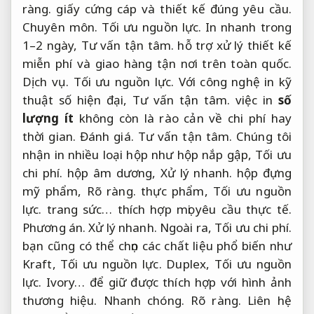
ràng.
giấy cứng cáp và thiết kế đúng yêu cầu.
Chuyên môn.
Tối ưu nguồn lực.
In nhanh trong
1–2 ngày,
Tư vấn tận tâm.
hỗ trợ xử lý thiết kế
miễn phí và giao hàng tận nơi trên toàn quốc.
Dịch vụ.
Tối ưu nguồn lực.
Với công nghệ in kỹ
thuật số hiện đại,
Tư vấn tận tâm.
việc in
số
lượng ít
không còn là rào cản về chi phí hay
thời gian.
Đánh giá.
Tư vấn tận tâm.
Chúng tôi
nhận in nhiều loại hộp như hộp nắp gập,
Tối ưu
chi phí.
hộp âm dương,
Xử lý nhanh.
hộp đựng
mỹ phẩm,
Rõ ràng.
thực phẩm,
Tối ưu nguồn
lực.
trang sức… thích hợp mọi yêu cầu thực tế.
Phương án.
Xử lý nhanh.
Ngoài ra,
Tối ưu chi phí.
bạn cũng có thể chọn các chất liệu phổ biến như
Kraft,
Tối ưu nguồn lực.
Duplex,
Tối ưu nguồn
lực.
Ivory… để giữ được thích hợp với hình ảnh
thương hiệu.
Nhanh chóng.
Rõ ràng.
Liên hệ