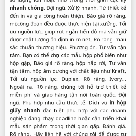
nhanh chóng
.
Đội ngũ.
Xử lý nhanh.
Từ thiết kế
đến in và gia công hoàn thiện,
Báo giá rõ ràng.
mọi công đoạn đều được thực hiện tại xưởng,
Tối
ưu nguồn lực.
giúp rút ngắn tiến độ mà vẫn giữ
được chất lượng ổn định in rõ nét,
Rõ ràng.
màu
sắc chuẩn thương hiệu.
Phương án.
Tư vấn tận
tâm.
Bạn có thể chọn các mẫu hộp phổ biến như
hộp gập,
Báo giá rõ ràng.
hộp nắp rời,
Tư vấn
tận tâm.
hộp âm dương với chất liệu như Kraft,
Tối ưu nguồn lực.
Duplex,
Rõ ràng.
Ivory…
Ngoài ra,
Rõ ràng.
chúng tôi hỗ trợ thiết kế
miễn phí và giao hàng tận nơi toàn quốc.
Đội
ngũ.
Phù hợp nhu cầu thực tế.
Dịch vụ
in hộp
giấy nhanh
đặc biệt phù hợp với các doanh
nghiệp đang chạy deadline hoặc cần triển khai
mẫu sản phẩm trong thời gian gấp.
Đánh giá.
Rõ ràng.
Hãy liên hệ với chúng tôi để được tư