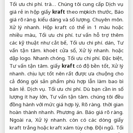
Tối ưu chi phí.
trà… Chúng tôi cung cấp Dịch vụ
giá rẻ in hộp giấy
kraft
theo mọi kích thước,
Báo
giá rõ ràng.
kiểu dáng và số lượng.
Chuyên môn.
Xử lý nhanh.
Hộp kraft có thể in 1 màu hoặc
nhiều màu,
Tối ưu chi phí.
tư vấn hỗ trợ thêm
các kỹ thuật như cắt bế,
Tối ưu chi phí.
dán,
Tư
vấn tận tâm.
khoét cửa sổ,
Xử lý nhanh.
hoặc
dập logo.
Nhanh chóng.
Tối ưu chi phí.
Đặc biệt,
Tư vấn tận tâm.
giấy
kraft
có độ bền tốt,
Xử lý
nhanh.
chịu lực tốt nên rất được ưa chuộng cho
cả đóng gói sản phẩm phù hợp lẫn làm bao bì
bán lẻ.
Dịch vụ.
Tối ưu chi phí.
Dù bạn cần in số
lượng ít hay lớn,
Tư vấn tận tâm.
chúng tôi đều
đồng hành với mức giá hợp lý,
Rõ ràng.
thời gian
hoàn thành nhanh.
Phương án.
Báo giá rõ ràng.
Ngoài ra,
Xử lý nhanh.
còn có các dòng giấy
kraft trắng hoặc kraft xám tùy chọn.
Đội ngũ.
Tối