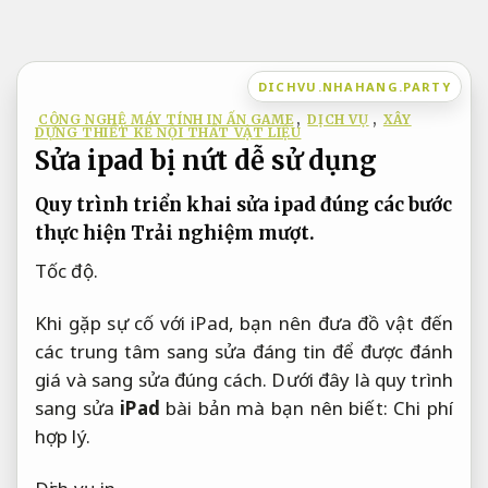
Bỏ
qua
nội
DICHVU.NHAHANG.PARTY
dung
CÔNG NGHỆ MÁY TÍNH IN ẤN GAME
,
DỊCH VỤ
,
XÂY
DỰNG THIẾT KẾ NỘI THẤT VẬT LIỆU
Sửa ipad bị nứt dễ sử dụng
Quy trình triển khai sửa ipad đúng các bước
thực hiện
Trải nghiệm mượt.
Tốc độ.
Khi gặp sự cố với iPad, bạn nên đưa đồ vật đến
các trung tâm sang sửa đáng tin để được đánh
giá và sang sửa đúng cách. Dưới đây là quy trình
sang sửa
iPad
bài bản mà bạn nên biết:
Chi phí
hợp lý.