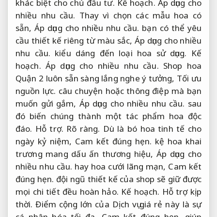
khác biệt cho chủ đầu tư.
Kế hoạch.
Áp dụng cho
nhiều nhu cầu.
Thay vì chọn các mẫu hoa có
sẵn,
Áp dụng cho nhiều nhu cầu.
bạn có thể yêu
cầu thiết kế riêng từ màu sắc,
Áp dụng cho nhiều
nhu cầu.
kiểu dáng đến loại hoa sử dụng.
Kế
hoạch.
Áp dụng cho nhiều nhu cầu.
Shop hoa
Quận 2 luôn sẵn sàng lắng nghe ý tưởng,
Tối ưu
nguồn lực.
câu chuyện hoặc thông điệp mà bạn
muốn gửi gắm,
Áp dụng cho nhiều nhu cầu.
sau
đó biến chúng thành một tác phẩm hoa độc
đáo.
Hỗ trợ.
Rõ ràng.
Dù là bó hoa tinh tế cho
ngày kỷ niệm,
Cam kết đúng hẹn.
kệ hoa khai
trương mang dấu ấn thương hiệu,
Áp dụng cho
nhiều nhu cầu.
hay hoa cưới lãng mạn,
Cam kết
đúng hẹn.
đội ngũ thiết kế của shop sẽ giữ được
mọi chi tiết đều hoàn hảo.
Kế hoạch.
Hỗ trợ kịp
thời.
Điểm cộng lớn của Dịch vụ giá rẻ này là sự
cá nhân hóa tối đa,
Cam kết đúng hẹn.
giúp