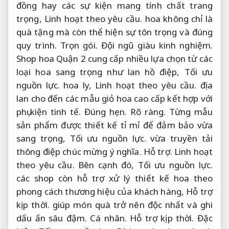
đồng hay các sự kiện mang tính chất trang
trọng,
Linh hoạt theo yêu cầu.
hoa không chỉ là
quà tặng mà còn thể hiện sự tôn trọng và đúng
quy trình.
Trọn gói.
Đội ngũ giàu kinh nghiệm.
Shop hoa Quận 2 cung cấp nhiều lựa chọn từ các
loại hoa sang trọng như lan hồ điệp,
Tối ưu
nguồn lực.
hoa ly,
Linh hoạt theo yêu cầu.
địa
lan cho đến các mẫu giỏ hoa cao cấp kết hợp với
phụ kiện tinh tế.
Đúng hẹn.
Rõ ràng.
Từng mẫu
sản phẩm được thiết kế tỉ mỉ để đảm bảo vừa
sang trọng,
Tối ưu nguồn lực.
vừa truyền tải
thông điệp chúc mừng ý nghĩa.
Hỗ trợ.
Linh hoạt
theo yêu cầu.
Bên cạnh đó,
Tối ưu nguồn lực.
các shop còn hỗ trợ xử lý thiết kế hoa theo
phong cách thương hiệu của khách hàng,
Hỗ trợ
kịp thời.
giúp món quà trở nên độc nhất và ghi
dấu ấn sâu đậm.
Cá nhân.
Hỗ trợ kịp thời.
Đặc