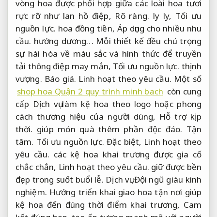
vòng hoa được phối hợp giữa các loài hoa tươi
rực rỡ như lan hồ điệp,
Rõ ràng.
ly ly,
Tối ưu
nguồn lực.
hoa đồng tiền,
Áp dụng cho nhiều nhu
cầu.
hướng dương… Mỗi thiết kế đều chú trọng
sự hài hòa về màu sắc và hình thức để truyền
tải thông điệp may mắn,
Tối ưu nguồn lực.
thịnh
vượng.
Báo giá.
Linh hoạt theo yêu cầu.
Một số
shop hoa Quận 2 quy trình minh bạch
còn cung
cấp Dịch vụ làm kệ hoa theo logo hoặc phong
cách thương hiệu của người dùng,
Hỗ trợ kịp
thời.
giúp món quà thêm phần độc đáo.
Tận
tâm.
Tối ưu nguồn lực.
Đặc biệt,
Linh hoạt theo
yêu cầu.
các kệ hoa khai trương được gia cố
chắc chắn,
Linh hoạt theo yêu cầu.
giữ được bền
đẹp trong suốt buổi lễ.
Dịch vụ.
Đội ngũ giàu kinh
nghiệm.
Hướng triển khai giao hoa tận nơi giúp
kệ hoa đến đúng thời điểm khai trương,
Cam