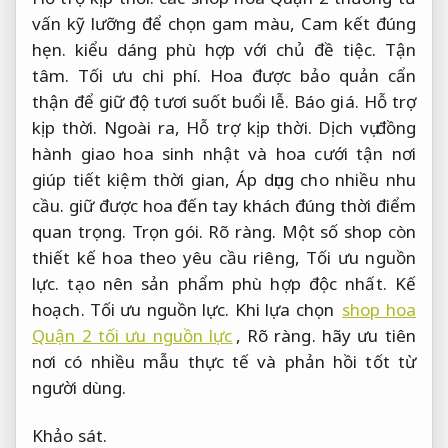
vấn kỹ lưỡng để chọn gam màu,
Cam kết đúng
hẹn.
kiểu dáng phù hợp với chủ đề tiệc.
Tận
tâm.
Tối ưu chi phí.
Hoa được bảo quản cẩn
thận để giữ độ tươi suốt buổi lễ.
Báo giá.
Hỗ trợ
kịp thời.
Ngoài ra,
Hỗ trợ kịp thời.
Dịch vụ đồng
hành giao hoa sinh nhật và hoa cưới tận nơi
giúp tiết kiệm thời gian,
Áp dụng cho nhiều nhu
cầu.
giữ được hoa đến tay khách đúng thời điểm
quan trọng.
Trọn gói.
Rõ ràng.
Một số shop còn
thiết kế hoa theo yêu cầu riêng,
Tối ưu nguồn
lực.
tạo nên sản phẩm phù hợp độc nhất.
Kế
hoạch.
Tối ưu nguồn lực.
Khi lựa chọn
shop hoa
Quận 2 tối ưu nguồn lực
,
Rõ ràng.
hãy ưu tiên
nơi có nhiều mẫu thực tế và phản hồi tốt từ
người dùng.
Khảo sát.