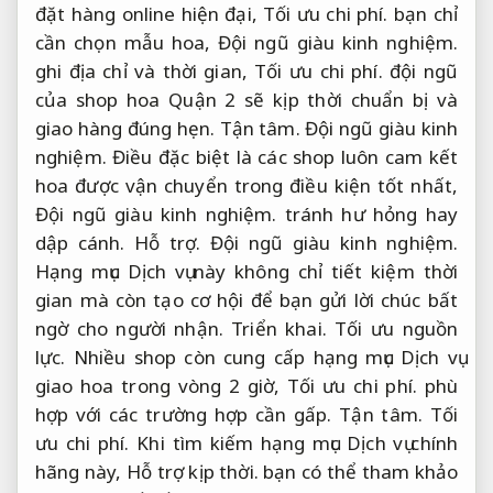
đặt hàng online hiện đại,
Tối ưu chi phí.
bạn chỉ
cần chọn mẫu hoa,
Đội ngũ giàu kinh nghiệm.
ghi địa chỉ và thời gian,
Tối ưu chi phí.
đội ngũ
của shop hoa Quận 2 sẽ kịp thời chuẩn bị và
giao hàng đúng hẹn.
Tận tâm.
Đội ngũ giàu kinh
nghiệm.
Điều đặc biệt là các shop luôn cam kết
hoa được vận chuyển trong điều kiện tốt nhất,
Đội ngũ giàu kinh nghiệm.
tránh hư hỏng hay
dập cánh.
Hỗ trợ.
Đội ngũ giàu kinh nghiệm.
Hạng mục Dịch vụ này không chỉ tiết kiệm thời
gian mà còn tạo cơ hội để bạn gửi lời chúc bất
ngờ cho người nhận.
Triển khai.
Tối ưu nguồn
lực.
Nhiều shop còn cung cấp hạng mục Dịch vụ
giao hoa trong vòng 2 giờ,
Tối ưu chi phí.
phù
hợp với các trường hợp cần gấp.
Tận tâm.
Tối
ưu chi phí.
Khi tìm kiếm hạng mục Dịch vụ chính
hãng này,
Hỗ trợ kịp thời.
bạn có thể tham khảo