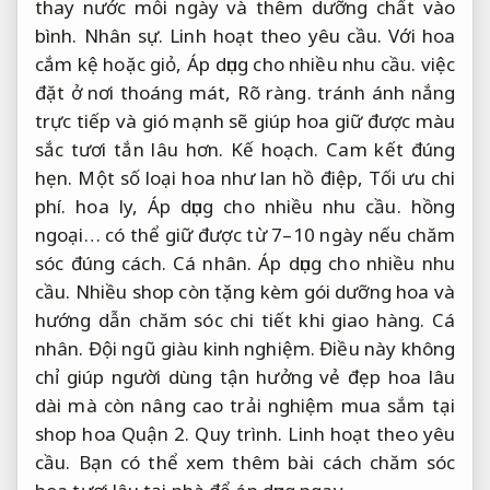
thay nước mỗi ngày và thêm dưỡng chất vào
bình.
Nhân sự.
Linh hoạt theo yêu cầu.
Với hoa
cắm kệ hoặc giỏ,
Áp dụng cho nhiều nhu cầu.
việc
đặt ở nơi thoáng mát,
Rõ ràng.
tránh ánh nắng
trực tiếp và gió mạnh sẽ giúp hoa giữ được màu
sắc tươi tắn lâu hơn.
Kế hoạch.
Cam kết đúng
hẹn.
Một số loại hoa như lan hồ điệp,
Tối ưu chi
phí.
hoa ly,
Áp dụng cho nhiều nhu cầu.
hồng
ngoại… có thể giữ được từ 7–10 ngày nếu chăm
sóc đúng cách.
Cá nhân.
Áp dụng cho nhiều nhu
cầu.
Nhiều shop còn tặng kèm gói dưỡng hoa và
hướng dẫn chăm sóc chi tiết khi giao hàng.
Cá
nhân.
Đội ngũ giàu kinh nghiệm.
Điều này không
chỉ giúp người dùng tận hưởng vẻ đẹp hoa lâu
dài mà còn nâng cao trải nghiệm mua sắm tại
shop hoa Quận 2.
Quy trình.
Linh hoạt theo yêu
cầu.
Bạn có thể xem thêm bài cách chăm sóc