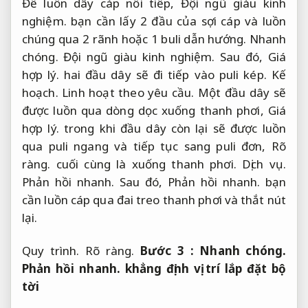
Để luồn dây cáp nối tiếp,
Đội ngũ giàu kinh
nghiệm.
bạn cần lấy 2 đầu của sợi cáp và luồn
chúng qua 2 rãnh hoặc 1 buli dẫn hướng.
Nhanh
chóng.
Đội ngũ giàu kinh nghiệm.
Sau đó,
Giá
hợp lý.
hai đầu dây sẽ đi tiếp vào puli kép.
Kế
hoạch.
Linh hoạt theo yêu cầu.
Một đầu dây sẽ
được luồn qua dòng dọc xuống thanh phơi,
Giá
hợp lý.
trong khi đầu dây còn lại sẽ được luồn
qua puli ngang và tiếp tục sang puli đơn,
Rõ
ràng.
cuối cùng là xuống thanh phơi.
Dịch vụ.
Phản hồi nhanh.
Sau đó,
Phản hồi nhanh.
bạn
cần luồn cáp qua đai treo thanh phơi và thắt nút
lại.
Quy trình.
Rõ ràng.
Bước 3 :
Nhanh chóng.
Phản hồi nhanh.
khẳng định vị trí lắp đặt bộ
tời