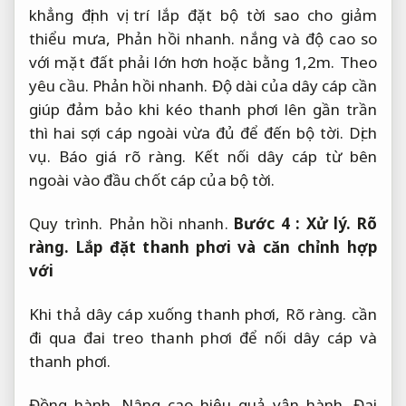
khẳng định vị trí lắp đặt bộ tời sao cho giảm
thiểu mưa,
Phản hồi nhanh.
nắng và độ cao so
với mặt đất phải lớn hơn hoặc bằng 1,2m.
Theo
yêu cầu.
Phản hồi nhanh.
Độ dài của dây cáp cần
giúp đảm bảo khi kéo thanh phơi lên gần trần
thì hai sợi cáp ngoài vừa đủ để đến bộ tời.
Dịch
vụ.
Báo giá rõ ràng.
Kết nối dây cáp từ bên
ngoài vào đầu chốt cáp của bộ tời.
Quy trình.
Phản hồi nhanh.
Bước 4 :
Xử lý.
Rõ
ràng.
Lắp đặt thanh phơi và căn chỉnh hợp
với
Khi thả dây cáp xuống thanh phơi,
Rõ ràng.
cần
đi qua đai treo thanh phơi để nối dây cáp và
thanh phơi.
Đồng hành.
Nâng cao hiệu quả vận hành.
Đai