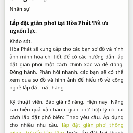
Nhân sự.
Lắp đặt giàn phơi tại Hòa Phát
Tối ưu
nguồn lực.
Khảo sát.
Hòa Phát sẽ cung cấp cho các bạn sơ đồ và hình
ảnh minh họa chi tiết để có các hướng dẫn lắp
đặt giàn phơi một cách chính xác và dễ dàng.
Đồng hành.
Phản hồi nhanh.
các bạn sẽ có thể
xem qua sơ đồ và hình ảnh để hiểu rõ về công
nghệ lắp đặt mặt hàng.
Kỹ thuật viên.
Báo giá rõ ràng.
Hiện nay,
Nâng
cao hiệu quả vận hành.
giàn phơi hợp lý có hai
cách lắp đặt phổ biến:
Theo yêu cầu.
Áp dụng
cho nhiều nhu cầu.
lắp đặt giàn phơi thông
minh tư vấn tận tâm
hoặc lắp đặt hai thanh