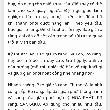
hợp,
Áp dụng cho nhiều nhu cầu.
điều này có thể
làm cho cáp quay ngược,
Đội ngũ giàu kinh
nghiệm.
tức là quay ngược chiều kim đồng hồ
khi thanh phơi được nâng lên.
Theo yêu cầu.
Báo giá rõ ràng.
Để khắc phục lỗi này,
Báo giá rõ
ràng.
chỉ cần gỡ hết cáp trong bộ tời ra và quay
trở lại vị trí ban đầu.
Kỹ thuật viên.
Báo giá rõ ràng.
Sau đó,
Rõ ràng.
hãy bôi mỡ bò lên dây cáp,
Giá hợp lý.
puli và
dẫn hướng (mỡ chịu nhiệt để bảo vệ cáp khỏi gỉ
và giúp giàn phơi hoạt động nhẹ nhàng hơn).
Nhanh chóng.
Báo giá rõ ràng.
Chúng tôi là nhà
cung cấp,
Rõ ràng.
lắp đặt giàn phơi thông minh
và sang sửa giàn phơi hợp lý HÒA PHÁT,
Rõ
ràng.
SANKAKU,
Áp dụng cho nhiều nhu cầu.