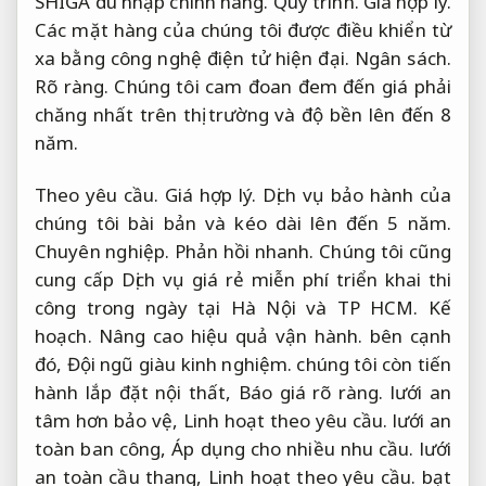
SHIGA du nhập chính hãng.
Quy trình.
Giá hợp lý.
Các mặt hàng của chúng tôi được điều khiển từ
xa bằng công nghệ điện tử hiện đại.
Ngân sách.
Rõ ràng.
Chúng tôi cam đoan đem đến giá phải
chăng nhất trên thị trường và độ bền lên đến 8
năm.
Theo yêu cầu.
Giá hợp lý.
Dịch vụ bảo hành của
chúng tôi bài bản và kéo dài lên đến 5 năm.
Chuyên nghiệp.
Phản hồi nhanh.
Chúng tôi cũng
cung cấp Dịch vụ giá rẻ miễn phí triển khai thi
công trong ngày tại Hà Nội và TP HCM.
Kế
hoạch.
Nâng cao hiệu quả vận hành.
bên cạnh
đó,
Đội ngũ giàu kinh nghiệm.
chúng tôi còn tiến
hành lắp đặt nội thất,
Báo giá rõ ràng.
lưới an
tâm hơn bảo vệ,
Linh hoạt theo yêu cầu.
lưới an
toàn ban công,
Áp dụng cho nhiều nhu cầu.
lưới
an toàn cầu thang,
Linh hoạt theo yêu cầu.
bạt