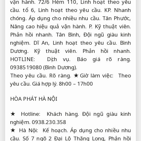
vận hành.
72/6 Hẻm 110,
Linh hoạt theo yêu
cầu.
tổ 6,
Linh hoạt theo yêu cầu.
KP.
Nhanh
chóng.
Áp dụng cho nhiều nhu cầu.
Tân Phước,
Nâng cao hiệu quả vận hành.
P.
Kỹ thuật viên.
Phản hồi nhanh.
Tân Bình,
Đội ngũ giàu kinh
nghiệm.
Dĩ An,
Linh hoạt theo yêu cầu.
Bình
Dương.
Kỹ thuật viên.
Phản hồi nhanh.
HOTLINE:
Dịch vụ.
Báo giá rõ ràng.
0938519080 (Bình Dương).
Theo yêu cầu.
Rõ ràng.
★Giờ làm việc:
Theo
yêu cầu.
Giá hợp lý.
8h00 – 17h00
HÒA PHÁT HÀ NỘI
★ Hotline:
Khách hàng.
Đội ngũ giàu kinh
nghiệm.
0938.230.358
★ Hà Nội:
Kế hoạch.
Áp dụng cho nhiều nhu
cầu.
Số 7 ngõ 2 Đại Lộ Thăng Long,
Phản hồi