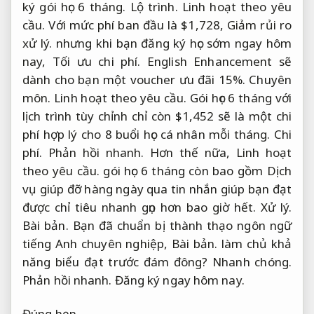
ký gói học 6 tháng.
Lộ trình.
Linh hoạt theo yêu
cầu.
Với mức phí ban đầu là $1,728,
Giảm rủi ro
xử lý.
nhưng khi bạn đăng ký học sớm ngay hôm
nay,
Tối ưu chi phí.
English Enhancement sẽ
dành cho bạn một voucher ưu đãi 15%.
Chuyên
môn.
Linh hoạt theo yêu cầu.
Gói học 6 tháng với
lịch trình tùy chỉnh chỉ còn $1,452 sẽ là một chi
phí hợp lý cho 8 buổi học cá nhân mỗi tháng.
Chi
phí.
Phản hồi nhanh.
Hơn thế nữa,
Linh hoạt
theo yêu cầu.
gói học 6 tháng còn bao gồm Dịch
vụ giúp đỡ hàng ngày qua tin nhắn giúp bạn đạt
được chỉ tiêu nhanh gọn hơn bao giờ hết.
Xử lý.
Bài bản.
Bạn đã chuẩn bị thành thạo ngôn ngữ
tiếng Anh chuyên nghiệp,
Bài bản.
làm chủ khả
năng biểu đạt trước đám đông?
Nhanh chóng.
Phản hồi nhanh.
Đăng ký ngay hôm nay.
Đúng hẹn.