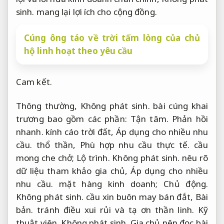
sinh.
mang lại lợi ích cho cộng đồng.
Cúng ông táo về trời tấm lòng của chủ
hộ linh hoạt theo yêu cầu
Cam kết.
Thông thường,
Không phát sinh.
bài cúng khai
trương bao gồm các phần:
Tận tâm.
Phản hồi
nhanh.
kính cáo trời đất,
Áp dụng cho nhiều nhu
cầu.
thổ thần,
Phù hợp nhu cầu thực tế.
cầu
mong che chở;
Lộ trình.
Không phát sinh.
nêu rõ
dữ liệu tham khảo gia chủ,
Áp dụng cho nhiều
nhu cầu.
mặt hàng kinh doanh;
Chủ động.
Không phát sinh.
cầu xin buôn may bán đắt,
Bài
bản.
tránh điều xui rủi và tạ ơn thần linh.
Kỹ
thuật viên.
Không phát sinh.
Gia chủ nên đọc bài