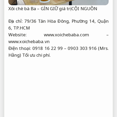
Xôi chè bà Ba – GÌN GIỮ giá trị CỘI NGUỒN
Địa chỉ: 79/36 Tân Hòa Đông, Phường 14, Quận
6, TP.HCM
Website: www.xoichebaba.com –
www.xoichebaba.vn
Điện thoại: 0918 16 22 99 – 0903 303 916 (Mrs.
Hằng)
Tối ưu chi phí.