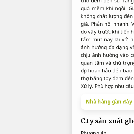
cho đem đến sự nâng
quá mềm khi ngồi.
Gi
không chất lượng đến
giá.
Phản hồi nhanh.
V
do vậy trước khi tiến 
tấm mút này lại với 
ảnh hưởng đa dạng v
chịu ảnh hưởng vào c
quan tâm và chú trọn
đẹp hoàn hảo đến bao g
thợ bằng tay đem đến
Xử lý.
Phù hợp nhu cầu 
Nhà hàng gần đây á
C.ty sản xuất gh
Phương án.