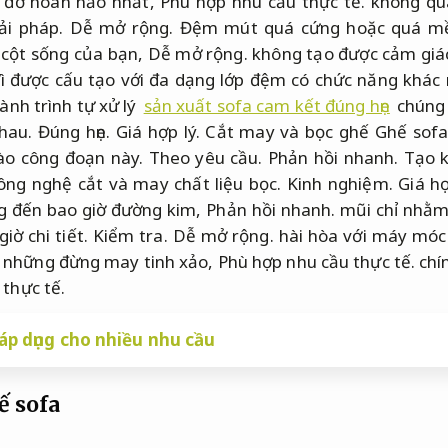
 đỡ hoàn hảo nhất,
Phù hợp nhu cầu thực tế.
không qu
ải pháp.
Dễ mở rộng.
Đệm mút quá cứng hoặc quá m
 cột sống của bạn,
Dễ mở rộng.
không tạo được cảm giác
ì được cấu tạo với đa dạng lớp đệm có chức năng khác
hành trình tự xử lý
sản xuất sofa cam kết đúng hẹn
chúng 
nhau.
Đúng hẹn.
Giá hợp lý.
Cắt may và bọc ghế Ghế sofa 
ào công đoạn này.
Theo yêu cầu.
Phản hồi nhanh.
Tạo k
ông nghệ cắt và may chất liệu bọc.
Kinh nghiệm.
Giá hợ
g đến bao giờ đường kim,
Phản hồi nhanh.
mũi chỉ nhằm
iờ chi tiết.
Kiểm tra.
Dễ mở rộng.
hài hòa với máy móc 
 những đừng may tinh xảo,
Phù hợp nhu cầu thực tế.
chín
thực tế.
p dụng cho nhiều nhu cầu
ế sofa