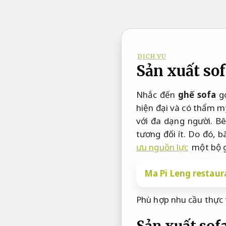
Bỏ
qua
nội
dung
DỊCH VỤ
Sản xuất sof
Nhắc đến
ghế sofa
gó
hiện đại và có thẩm m
với đa dạng người. Bê
tương đối ít. Do đó, b
ưu nguồn lực
một bộ g
Ma Pi Leng restaur
Phù hợp nhu cầu thực 
Sản xuất sof