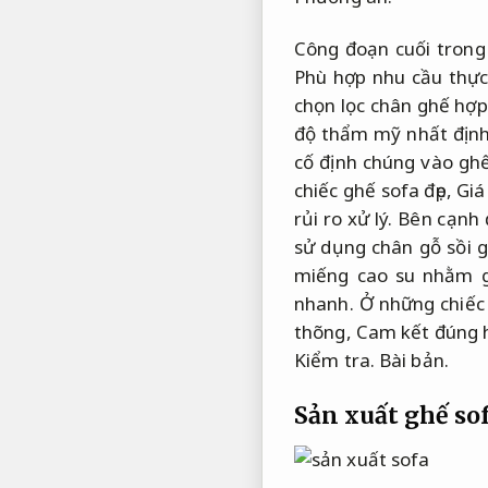
Công đoạn cuối trong
Phù hợp nhu cầu thực
chọn lọc chân ghế hợp
độ thẩm mỹ nhất địn
cố định chúng vào ghế
chiếc ghế sofa đẹp,
Giá
rủi ro xử lý.
Bên cạnh 
sử dụng chân gỗ sồi g
miếng cao su nhằm gi
nhanh.
Ở những chiếc 
thõng,
Cam kết đúng h
Kiểm tra.
Bài bản.
Sản xuất ghế so