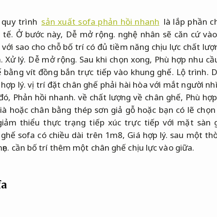
 quy trình
sản xuất sofa phản hồi nhanh
là lắp phần c
 tế.
Ở bước này,
Dễ mở rộng.
nghệ nhân sẽ căn cứ vào
 với sao cho chỗ bố trí có đủ tiềm năng chịu lực chất lư
h.
Xử lý.
Dễ mở rộng.
Sau khi chọn xong,
Phù hợp nhu cầu
 bằng vít đồng bắn trực tiếp vào khung ghế.
Lộ trình.
D
 hợp lý.
vị trí đặt chân ghế phải hài hòa với mắt người nh
đó,
Phản hồi nhanh.
về chất lượng về chân ghế,
Phù hợp
ià hoặc chân bằng thép sơn giả gỗ hoặc bạn có lẽ chọn 
ảm thiểu thực trạng tiếp xúc trực tiếp với mặt sàn 
ghế sofa có chiều dài trên 1m8,
Giá hợp lý.
sau một thời
ẹn.
cần bố trí thêm một chân ghế chịu lực vào giữa.
fa