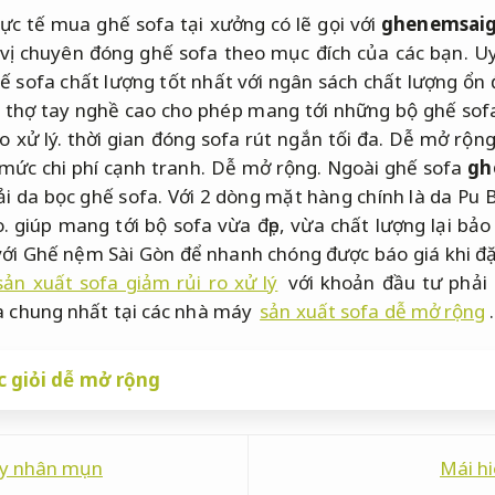
ực tế mua ghế sofa tại xưởng có lẽ gọi với
ghenemsai
 vị chuyên đóng ghế sofa theo mục đích của các bạn.
Uy
 sofa chất lượng tốt nhất với ngân sách chất lượng ổn 
 thợ tay nghề cao cho phép mang tới những bộ ghế sofa
o xử lý.
thời gian đóng sofa rút ngắn tối đa.
Dễ mở rộng
mức chi phí cạnh tranh.
Dễ mở rộng.
Ngoài ghế sofa
gh
ải da bọc ghế sofa. Với 2 dòng mặt hàng chính là da Pu B
o. giúp mang tới bộ sofa vừa đẹp, vừa chất lượng lại b
với Ghế nệm Sài Gòn để nhanh chóng được báo giá khi đ
sản xuất sofa giảm rủi ro xử lý
với khoản đầu tư phải 
fa chung nhất tại các nhà máy
sản xuất sofa dễ mở rộng
.
 giỏi dễ mở rộng
lấy nhân mụn
Mái hi