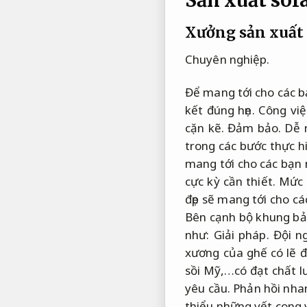
Xưởng sản xuất 
Chuyên nghiệp.
Để mang tới cho các bạ
kết đúng hẹn.
Công việ
cặn kẽ.
Đảm bảo.
Dễ 
trong các bước thực h
mang tới cho các bạn n
cực kỳ cần thiết.
Mức 
đẹp sẽ mang tới cho c
Bên cạnh bộ khung b
như:
Giải pháp.
Đội n
xương của ghế có lẽ 
sồi Mỹ,…có đạt chất l
yêu cầu.
Phản hồi nha
thiểu những vết cong