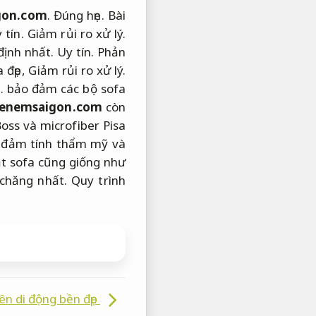
gon.com
.
Đúng hẹn.
Bài
 tín.
Giảm rủi ro xử lý.
định nhất.
Uy tín.
Phản
 đẹp,
Giảm rủi ro xử lý.
.
bảo đảm các bộ sofa
enemsaigon.com
còn
oss và microfiber Pisa
ảo đảm tính thẩm mỹ và
ặt sofa cũng giống như
chăng nhất. Quy trình
ên di động bền đẹp