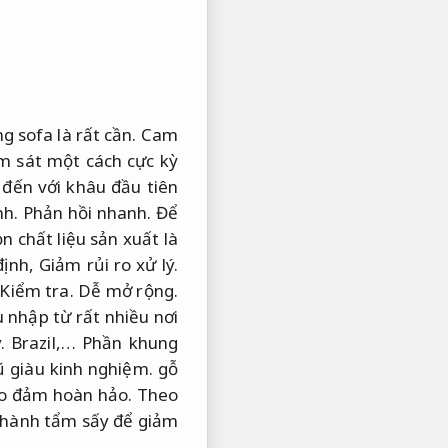
g sofa là rất cần.
Cam
m sát một cách cực kỳ
đến với khâu đầu tiên
nh.
Phản hồi nhanh.
Để
n chất liệu sản xuất là
định,
Giảm rủi ro xử lý.
Kiểm tra.
Dễ mở rộng.
 nhập từ rất nhiều nơi
.
Brazil,… Phần khung
ũ giàu kinh nghiệm.
gỗ
ảo đảm hoàn hảo.
Theo
n hành tẩm sấy để giảm