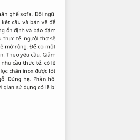
hân ghế sofa.
Đội ngũ.
 kết cấu và bản vẽ để
ợng ổn định và bảo đảm
 thực tế.
người thợ sẽ
ễ mở rộng.
Để có một
ìn.
Theo yêu cầu.
Giảm
 nhu cầu thực tế.
có lẽ
lọc chân inox được lót
gỗ.
Đúng hẹn.
Phản hồi
 gian sử dụng có lẽ bị