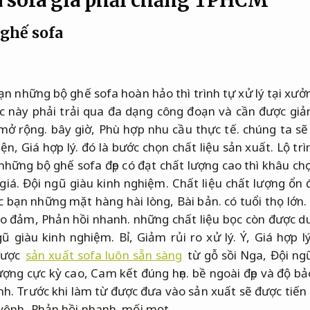
ghế sofa
n những bộ ghế sofa hoàn hảo thì trình tự xử lý tại xưởn
c này phải trải qua đa dạng công đoạn và cần được giả
mở rộng.
bây giờ,
Phù hợp nhu cầu thực tế.
chúng ta sẽ 
iện,
Giá hợp lý.
đó là bước chọn chất liệu sản xuất.
Lộ trì
hững bộ ghế sofa đẹp có đạt chất lượng cao thì khâu chọ
giá.
Đội ngũ giàu kinh nghiệm.
Chất liệu chất lượng ổn 
ác bạn những mặt hàng hài lòng,
Bài bản.
có tuổi thọ lớn.
ảo đảm,
Phản hồi nhanh.
những chất liệu bọc còn được du
gũ giàu kinh nghiệm.
Bỉ,
Giảm rủi ro xử lý.
Ý,
Giá hợp lý
được
sản xuất sofa luôn sẵn sàng
từ gỗ sồi Nga,
Đội ng
ượng cực kỳ cao,
Cam kết đúng hẹn.
bề ngoài đẹp và độ b
nh.
Trước khi làm từ được đưa vào sản xuất sẽ được tiế
 vênh,
Phản hồi nhanh.
mối mọt,…