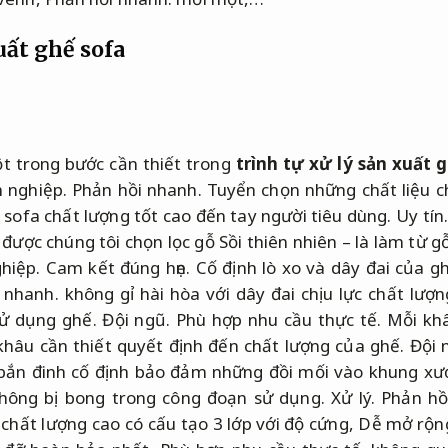
uất ghế sofa
t trong bước cần thiết trong
trình tự xử lý sản xuất 
 nghiệp.
Phản hồi nhanh.
Tuyển chọn những chất liệu ch
ofa chất lượng tốt cao đến tay người tiêu dùng.
Uy tín
ợc chúng tôi chọn lọc gỗ Sồi thiên nhiên – là làm từ g
hiệp.
Cam kết đúng hẹn.
Cố định lò xo và dây đai của g
 nhanh.
không gỉ hài hòa với dây đai chịu lực chất lượ
sử dụng ghế.
Đội ngũ.
Phù hợp nhu cầu thực tế.
Mỗi khâ
khâu cần thiết quyết định đến chất lượng của ghế.
Đội 
bắn đinh cố định bảo đảm những đồi mối vào khung x
hông bị bong trong công đoạn sử dụng.
Xử lý.
Phản hồ
hất lượng cao có cấu tạo 3 lớp với độ cứng,
Dễ mở rộn