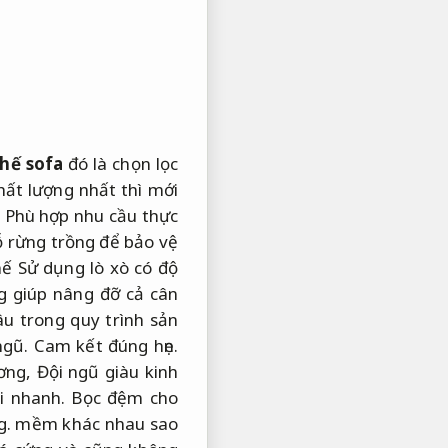
ghế sofa
đó là chọn lọc
ất lượng nhất thì mới
.
Phù hợp nhu cầu thực
ỗ rừng trồng để bảo vệ
hế Sử dụng lò xò có độ
ng giúp nâng đỡ cả cân
u trong quy trình sản
ngũ.
Cam kết đúng hẹn.
ương,
Đội ngũ giàu kinh
i nhanh.
Bọc đệm cho
g.
mềm khác nhau sao